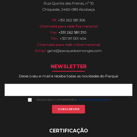
Rua Quinta das Freiras, nº 10
Chiqueda, 2460-089 Alcobaça
Tlf:
+351 262 581 306
Chamada para rede fixa nacional
Fax:
+351 262 581 310
Tlm:
+351 911 001 404
Chamada para rede móvel nacional
Email:
geral@parquedosmonges.com
NEWSLETTER
Deixe o seu e-mail e receba todas as novidades do Parque
Declaro que li, compreendi a
Privacidade e Cookies
CERTIFICAÇÃO