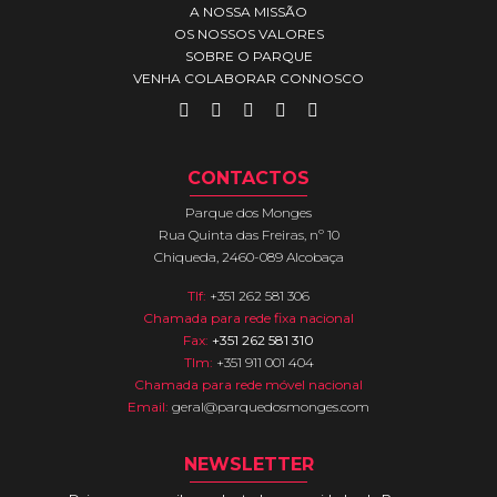
A NOSSA MISSÃO
OS NOSSOS VALORES
SOBRE O PARQUE
VENHA COLABORAR CONNOSCO
CONTACTOS
Parque dos Monges
Rua Quinta das Freiras, nº 10
Chiqueda, 2460-089 Alcobaça
Tlf:
+351 262 581 306
Chamada para rede fixa nacional
Fax:
+351 262 581 310
Tlm:
+351 911 001 404
Chamada para rede móvel nacional
Email:
geral@parquedosmonges.com
NEWSLETTER