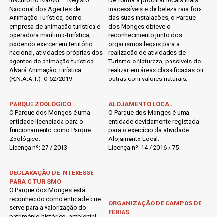
inscrito no RNAAT – Registo
De forma a procurar locais mais
Nacional dos Agentes de
inacessíveis e de beleza rara fora
Animação Turística, como
das suas instalações, o Parque
empresa de animação turística e
dos Monges obteve o
operadora marítimo-turística,
reconhecimento junto dos
podendo exercer em território
organismos legais para a
nacional, atividades próprias dos
realização de atividades de
agentes de animação turística.
Turismo e Natureza, passíveis de
Alvará Animação Turística
realizar em áreas classificadas ou
(R.N.A.A.T.) C-52/2019
outras com valores naturais.
PARQUE ZOOLÓGICO
ALOJAMENTO LOCAL
O Parque dos Monges é uma
O Parque dos Monges é uma
entidade licenciada para o
entidade devidamente registada
funcionamento como Parque
para o exercício da atividade
Zoológico.
Alojamento Local.
Licença nº: 27 / 2013
Licença nº: 14 / 2016 / 75
DECLARAÇÃO DE INTERESSE
PARA O TURISMO
O Parque dos Monges está
reconhecido como entidade que
ORGANIZAÇÃO DE CAMPOS DE
serve para a valorização do
FÉRIAS
património histórico, ambiental,